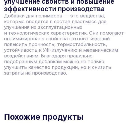
Игорь Канский
Руководитель отдела продаж
8-904-365-23-56
kanskiy@smartpolymer.ru
Расскажите о задаче и особенностях
вашей продукции.
Со своей стороны
гарантируем решение, достойное
ваших ожиданий и репутации вашего
бизнеса.
Я даю согласие на обработку моих
персональных данных в соответствии с
Политикой обработки персональных данных
и