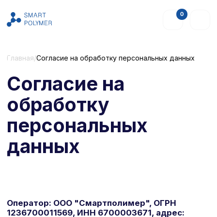
0
Главная
/
Согласие на обработку персональных данных
Согласие на
обработку
персональных
данных
Оператор: ООО "Смартполимер", ОГРН
1236700011569, ИНН 6700003671, адрес:
214031, Смоленская область, г. о. город
Смоленск, г. Смоленск, ул. Индустриальная, д.
5А.
Контакты по вопросам ПДн:
sales@smartpolymer.ru; почтовый адрес:
214031, Смоленская область, г. о. город
Смоленск, г. Смоленск, ул. Индустриальная, д.
5А. При необходимости вы также можете