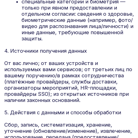
платформы;
картографические, социальные и видео-
виджеты.
Сроки хранения идентификаторов:
сессионные — до завершения сеанса/
закрытия браузера; постоянные — в
течение срока их действия,
определяемого настройками вашего
браузера/устройства и/или провайдером
соответствующего сервиса; при отзыве
согласия или изменении настроек —
ранее; во всех случаях — не дольше, чем
этого требуют заявленные цели
обработки, но не более 12 месяцев (если
иное не требуется по закону/договору).
7. Коммуникации и маркетинг
Каналы уведомлений и предложений (при вашем
отдельном согласии и/или на основании
договора): e-mail, телефонные звонки, SMS,
мессенджеры, push-уведомления, личные
сообщения в аккаунте. Отказ возможен по
ссылке/в настройках в каждом сообщении либо,
в любой момент, обратившись к Оператору
(раздел 12). Отправка может осуществляться
собственными средствами Оператора или через
привлечённых обработчиков; их категории
указаны в Политике обработки ПДн Оператора.
8. Социальные плагины, вход через аккаунты
третьих лиц, внешние сервисы