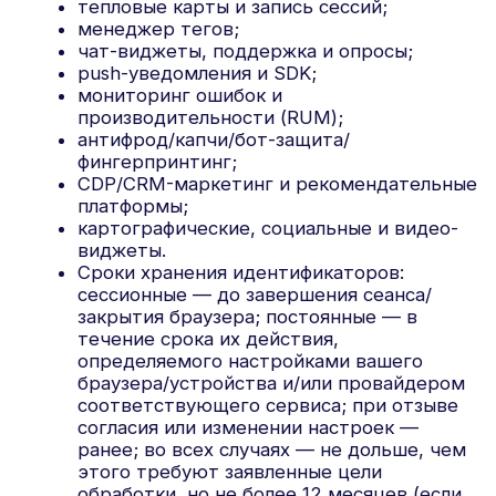
веб-аналитики/рекламы/маркетинговых
платформ; системам платёжной обработки;
службам доставки; провайдерам техподдержки/
тикет-систем; HR-сервисам; организаторам
мероприятий/вебинаров; поставщикам
электронного документооборота и ЭП;
юридическим консультантам и аудиторам; иным
лицам в случаях, предусмотренных законом. С
такими лицами заключаются договоры
поручения обработки и обеспечиваются
необходимые меры защиты. Актуальный
перечень категорий/получателей и цели указан в
Политике обработки ПДн Оператора и
предоставляется по запросу.
11. Трансграничная передача данных
Передача может осуществляться в государства,
обеспечивающие адекватную защиту прав
субъектов ПДн, а также в иные государства при
наличии данного письменного согласия и/или
иных оснований, предусмотренных
законодательством РФ (ст. 12 ФЗ-152). Перечень
стран/получателей и правовых оснований указан
в Политике обработки ПДн Оператора и
предоставляется по запросу.
12. Права субъекта и отзыв согласия
Вы вправе получать сведения об обработке,
доступ и копии данных, требовать уточнения,