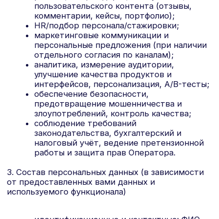
аккаунт и взаимодействия: логин/ID, роль/
права доступа, настройки/предпочтения,
история действий, обращения в
поддержку, переписка и вложения;
заказы и платежи: сведения о заказах/
договорах, суммы, статусы; платёжные
токены/идентификаторы, маскированные
реквизиты. Данные платежных карт
обрабатываются платёжным
провайдером; CVV/CVC Оператор не
хранит;
технические и поведенческие данные
устройств: IP-адрес, файлы cookie и иные
идентификаторы (device/advertising ID),
сведения о браузере/ОС/устройстве, язык,
разрешение экрана, реферальный
источник, URL-адреса и события/клики/
просмотры, время сессий, геолокация
(если разрешена), push-токены;
соцсети и SSO: данные профилей/
идентификаторы, переданные при входе
через сторонние аккаунты (например, VK/
Яндекс), и настройки приватности,
выбранные у провайдера входа;
контент, предоставленный
пользователем: тексты, изображения,
аудио/видео, отзывы, портфолио, формы,
ответы опросов;
HR-данные (при подаче кандидатуры):
резюме, портфолио, опыт, образование,
желаемые условия, ссылки на профили;