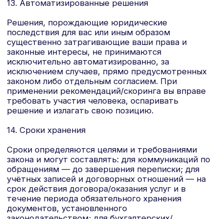
ПРИМЕНЕНИЕ
Адрес офиса
РОССИЯ, СМОЛЕНСК,
УЛ. ИНДУСТРИАЛЬНАЯ, Д. 5А
О нас
Продукция
Почта
Каталог
SALES@SMARTPOLYMER.RU
Применение
Лаборатория
Новости
Телефон
+7 (960) 580-45-15
Контакты
Правовые документы
СОУТ
Сайт разработали
Политика конфиденциальности
© ООО Смартполимер,
2025-