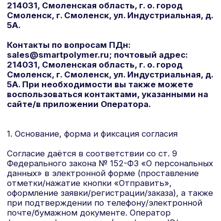
воспользоваться контактами, указанными на
сайте/в приложении Оператора.
1. Основание, форма и фиксация согласия
Согласие даётся в соответствии со ст. 9
Федерального закона № 152-ФЗ «О персональных
данных» в электронной форме (проставление
отметки/нажатие кнопки «Отправить»,
оформление заявки/регистрации/заказа), а также
при подтверждении по телефону/электронной
почте/бумажном документе. Оператор
фиксирует факт акцепта (дата/время, IP/
устройство/браузер, страница/канал, версия
согласия 1 от 19.01.2026). Первичная запись,
систематизация и хранение ПДн
осуществляются на территории РФ.
2. Цели обработки (применяются по мере
использования соответствующих функций)
коммуникация по обращениям, заявкам,
брифам, договорам;
регистрация и администрирование
аккаунта/личного кабинета, оказание
услуг/доступ к сервисам;
продажи/оформление и исполнение
заказов, доставка/самовывоз, гарантийная
поддержка;