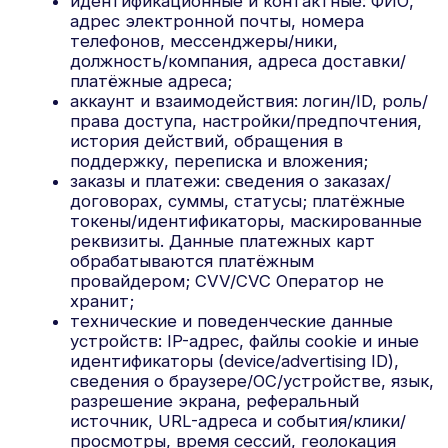
документы (только если вы их
предоставляете/это необходимо для
цели): удостоверяющие личность/право
(тип и реквизиты в требуемом объёме),
доверенности, акты, заявки и др.;
публично доступные ПДн: информация из
общедоступных источников и открытых
профилей, если вы ссылаетесь на них или
они связаны с обращением;
специальные категории и биометрия —
только при явном предоставлении и
отдельном согласии: сведения о здоровье,
биометрические данные (например, фото/
видео для распознавания лица/личности) и
иные данные, требующие повышенной
защиты.
4. Источники получения данных
От вас лично; от ваших устройств и
используемых вами сервисов; от третьих лиц по
вашему поручению/в рамках сотрудничества
(платёжные провайдеры, службы доставки,
организаторы мероприятий, HR-площадки,
провайдеры SSO); из открытых источников при
наличии законных оснований.
5. Действия с данными и способы обработки
Сбор, запись, систематизация, хранение,
уточнение (обновление/изменение), извлечение,
использование, передача (предоставление/