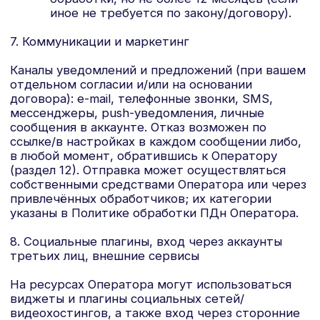
блокирования, удаления, ограничения обработки,
а также отзывать согласие полностью или
частично. Обращения направляются на
sales@smartpolymer.ru либо по почтовому адресу
214031, Смоленская область, г. о. город
Смоленск, г. Смоленск, ул. Индустриальная, д. 5А.
От подписок можно отказаться по ссылке/в
настройках каждого сообщения.
13. Автоматизированные решения
Решения, порождающие юридические
последствия для вас или иным образом
существенно затрагивающие ваши права и
законные интересы, не принимаются
исключительно автоматизированно, за
исключением случаев, прямо предусмотренных
законом либо отдельным согласием. При
применении рекомендаций/скоринга вы вправе
требовать участия человека, оспаривать
решение и излагать свою позицию.
14. Сроки хранения
Сроки определяются целями и требованиями
закона и могут составлять: для коммуникаций по
обращениям — до завершения переписки; для
учётных записей и договорных отношений — на
срок действия договора/оказания услуг и в
течение периода обязательного хранения
документов, установленного
законодательством; для бухгалтерских/