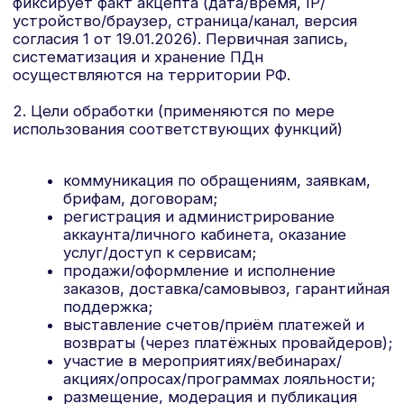
выставление счетов/приём платежей и
возвраты (через платёжных провайдеров);
участие в мероприятиях/вебинарах/
акциях/опросах/программах лояльности;
размещение, модерация и публикация
пользовательского контента (отзывы,
комментарии, кейсы, портфолио);
HR/подбор персонала/стажировки;
маркетинговые коммуникации и
персональные предложения (при наличии
отдельного согласия по каналам);
аналитика, измерение аудитории,
улучшение качества продуктов и
интерфейсов, персонализация, A/B-тесты;
обеспечение безопасности,
предотвращение мошенничества и
злоупотреблений, контроль качества;
соблюдение требований
законодательства, бухгалтерский и
налоговый учёт, ведение претензионной
работы и защита прав Оператора.
3. Состав персональных данных (в зависимости
от предоставленных вами данных и
используемого функционала)
идентификационные и контактные: ФИО,
адрес электронной почты, номера
телефонов, мессенджеры/ники,
должность/компания, адреса доставки/
платёжные адреса;