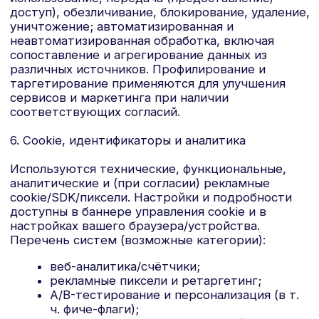
На ресурсах Оператора могут использоваться
виджеты и плагины социальных сетей/
видеохостингов, а также вход через сторонние
аккаунты. Передача данных таким провайдерам
осуществляется по их правилам; рекомендуем
ознакомиться с их политиками
конфиденциальности.
9. Платежи, доставка и офлайн-взаимодействия
Обработка платежей осуществляется через
платёжных провайдеров/банки-эквайеры;
данные банковских карт обрабатываются ими.
Для доставки могут передаваться ФИО,
телефоны и адреса службам доставки/логистики.
При посещении офиса/мероприятий Оператора
может вестись учёт посетителей и
видеонаблюдение в целях безопасности (без
распознавания личности, если иное не
предусмотрено отдельным согласием/
уведомлением).
10. Передача третьим лицам (обработчики/
получатели)
Данные могут передаваться (в объёме,
необходимом для целей обработки):
аффилированным лицам Оператора;
провайдерам хостинга/облаков/CDN; CRM/
службам рассылок и коллтрекинга; провайдерам