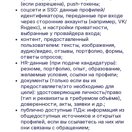
доступ), обезличивание, блокирование, удаление,
уничтожение; автоматизированная и
неавтоматизированная обработка, включая
сопоставление и агрегирование данных из
различных источников. Профилирование и
таргетирование применяются для улучшения
сервисов и маркетинга при наличии
соответствующих согласий.
6. Cookie, идентификаторы и аналитика
Используются технические, функциональные,
аналитические и (при согласии) рекламные
cookie/SDK/пиксели. Настройки и подробности
доступны в баннере управления cookie и в
настройках вашего браузера/устройства.
Перечень систем (возможные категории):
веб-аналитика/счётчики;
рекламные пиксели и ретаргетинг;
A/B-тестирование и персонализация (в т.
ч. фиче-флаги);
тепловые карты и запись сессий;
менеджер тегов;
чат-виджеты, поддержка и опросы;
push-уведомления и SDK;
мониторинг ошибок и
производительности (RUM);
антифрод/капчи/бот-защита/
фингерпринтинг;
CDP/CRM-маркетинг и рекомендательные